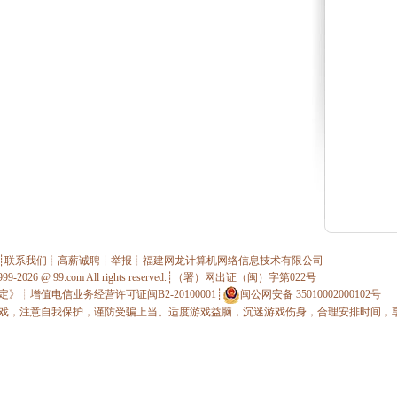
┊
联系我们
┊
高薪诚聘
┊
举报
┊
福建网龙计算机网络信息技术有限公司
1999-2026 @
99.com
All rights reserved.┊（署）网出证（闽）字第022号
定》
┊
增值电信业务经营许可证闽B2-20100001
┊
闽公网安备 35010002000102号
戏，注意自我保护，谨防受骗上当。适度游戏益脑，沉迷游戏伤身，合理安排时间，