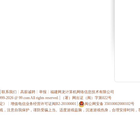
┊
联系我们
┊
高薪诚聘
┊
举报
┊
福建网龙计算机网络信息技术有限公司
1999-2026 @
99.com
All rights reserved.┊（署）网出证（闽）字第022号
定》
┊
增值电信业务经营许可证闽B2-20100001
┊
闽公网安备 35010002000102号
戏，注意自我保护，谨防受骗上当。适度游戏益脑，沉迷游戏伤身，合理安排时间，